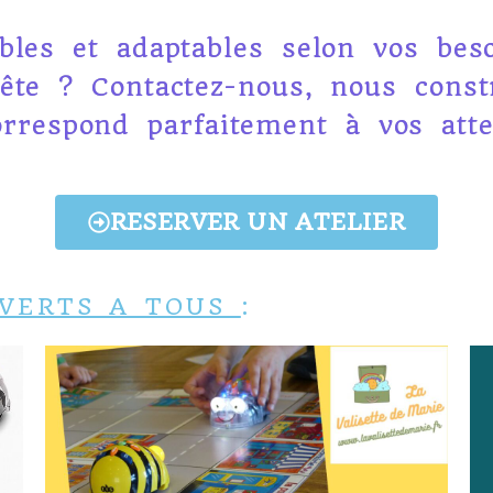
bles et adaptables selon vos beso
ête ? Contactez-nous, nous constr
orrespond parfaitement à vos atte
RESERVER UN ATELIER
UVERTS A TOUS
: