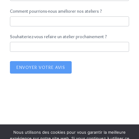
Comment pourrions-nous améliorer nos ateliers ?
Souhaiteriez-vous refaire un atelier prochainement ?
ENVOYER VOTRE AVIS
Nous utilisons des cookies pour vous garantir la meilleure
06.80.32.74.56
expérience sur notre site web. Si vous continuez à utiliser ce